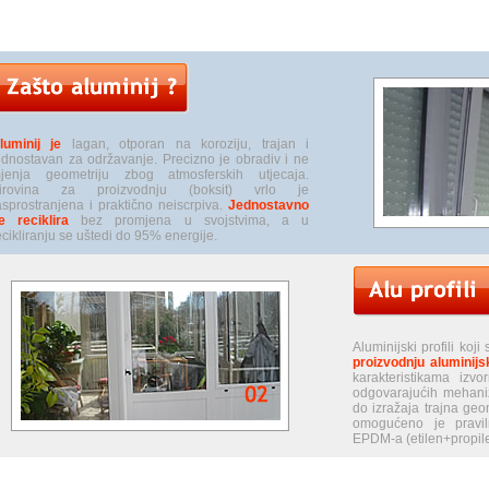
luminij je
lagan, otporan na koroziju, trajan i
ednostavan za održavanje. Precizno je obradiv i ne
jenja geometriju zbog atmosferskih utjecaja.
irovina za proizvodnju (boksit) vrlo je
asprostranjena i praktično neiscrpiva.
Jednostavno
e reciklira
bez promjena u svojstvima, a u
ecikliranju se uštedi do 95% energije.
Aluminijski profili koj
proizvodnju aluminijs
karakteristikama izv
odgovarajućih mehani
do izražaja trajna geo
omogućeno je pravil
EPDM-a (etilen+propil