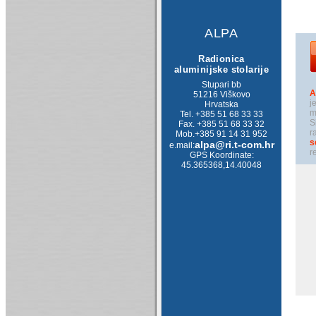
ALPA
Radionica
aluminijske stolarije
Stupari bb
A
51216 Viškovo
j
Hrvatska
m
Tel. +385 51 68 33 33
S
Fax. +385 51 68 33 32
r
Mob.+385 91 14 31 952
s
alpa@ri.t-com.hr
e.mail:
r
GPS Koordinate:
45.365368,14.40048