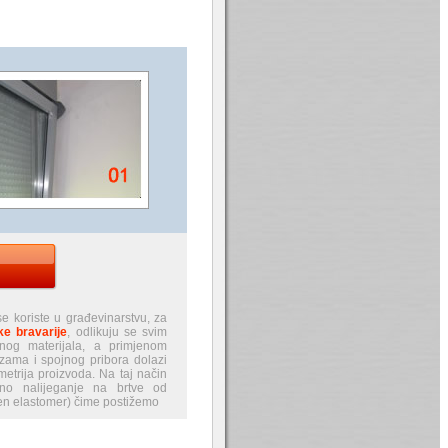
i se koriste u građevinarstvu, za
ke bravarije
, odlikuju se svim
ornog materijala, a primjenom
zama i spojnog pribora dolazi
metrija proizvoda. Na taj način
no nalijeganje na brtve od
en elastomer) čime postižemo